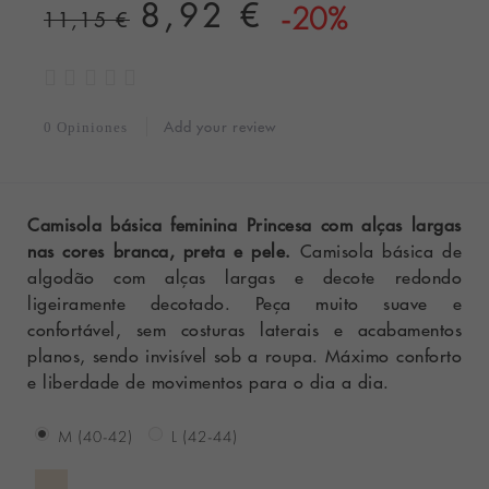
8,92 €
-20%
11,15 €
Add your review
0 Opiniones
Camisola básica feminina Princesa com alças largas
nas cores branca, preta e pele.
Camisola básica de
algodão com alças largas e decote redondo
ligeiramente decotado. Peça muito suave e
confortável, sem costuras laterais e acabamentos
planos, sendo invisível sob a roupa. Máximo conforto
e liberdade de movimentos para o dia a dia.
M (40-42)
L (42-44)