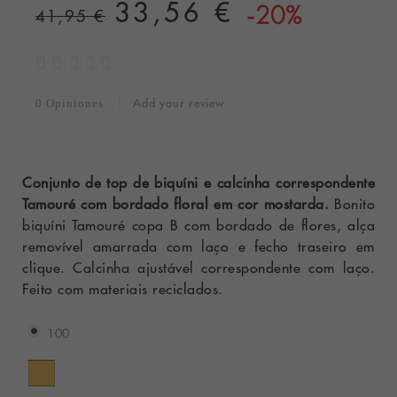
33,56 €
-20%
41,95 €
Add your review
0 Opiniones
Conjunto de top de biquíni e calcinha correspondente
Tamouré com bordado floral em cor mostarda.
Bonito
biquíni Tamouré copa B com bordado de flores,
alça
removível amarrada com laço e fecho traseiro em
clique. Calcinha ajustável correspondente com laço.
Feito com materiais reciclados.
100