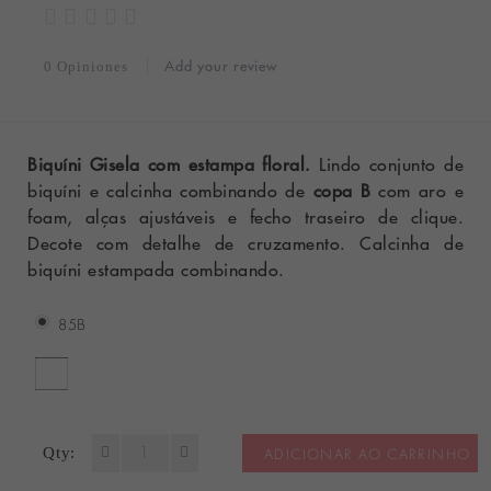
Add your review
0 Opiniones
Biquíni Gisela com estampa floral.
Lindo conjunto de
biquíni e calcinha combinando de
copa B
com aro e
foam, alças ajustáveis e fecho traseiro de clique.
Decote com detalhe de cruzamento. Calcinha de
biquíni estampada combinando.
85B
Qty:
ADICIONAR AO CARRINHO